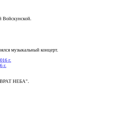
й Войскунской.
ялся музыкальный концерт.
 г.
Е ВРАТ НЕБА".