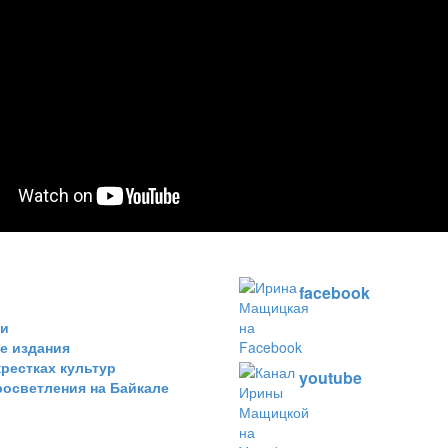
facebook
ки
е издания
крестках культур
youtube
росветления на Байкале