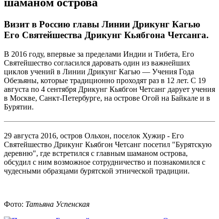
шаманом острова
Визит в Россию главы Линии Дрикунг Кагью
Его Святейшества Дрикунг Кьябгона Четсанга.
В 2016 году, впервые за пределами Индии и Тибета, Его
Святейшество согласился даровать один из важнейших
циклов учений в Линии Дрикунг Кагью — Учения Года
Обезьяны, которые традиционно проходят раз в 12 лет. С 19
августа по 4 сентября Дрикунг Кьябгон Четсанг дарует учения
в Москве, Санкт-Петербурге, на острове Огой на Байкале и в
Бурятии.
29 августа 2016, остров Ольхон, поселок Хужир - Его
Святейшество Дрикунг Кьябгон Четсанг посетил "Бурятскую
деревню", где встретился с главным шаманом острова,
обсудил с ним возможное сотрудничество и познакомился с
чудесными образцами бурятской этнической традиции.
Фото:
Татьяна Успенская