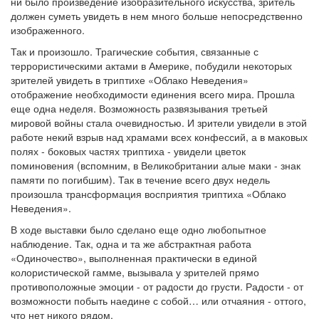
ни было произведение изобразительного искусства, зритель
должен суметь увидеть в нем много больше непосредственно
изображенного.
Так и произошло. Трагические события, связанные с
террористическими актами в Америке, побудили некоторых
зрителей увидеть в триптихе «Облако Неведения»
отображение необходимости единения всего мира. Прошла
еще одна неделя. Возможность развязывания третьей
мировой войны стала очевидностью. И зрители увидели в этой
работе некий взрыв над храмами всех конфессий, а в маковых
полях - боковых частях триптиха - увидели цветок
поминовения (вспомним, в Великобритании алые маки - знак
памяти по погибшим). Так в течение всего двух недель
произошла трансформация восприятия триптиха «Облако
Неведения».
В ходе выставки было сделано еще одно любопытное
наблюдение. Так, одна и та же абстрактная работа
«Одиночество», выполненная практически в единой
колористической гамме, вызывала у зрителей прямо
противоположные эмоции - от радости до грусти. Радости - от
возможности побыть наедине с собой… или отчаяния - оттого,
что нет никого рядом.