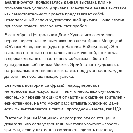
анализируется, пользовалась данная выставка или не
пользовалась успехом у зрителя. Между тем анализ выставки
как самостоятельного проекта представляет собой
немаловажный аспект художественной критики. Наша статья
призвана отчасти восполнить этот пробел.
В сентябре в Центральном Доме Художника состоялась
первая персональная выставка живописи Ирины Мащицкой
«Облако Неведения» (куратор Натэлла Войскунская). Эта
выставка не только не осталась незамеченной, но и стала -
вопреки ожиданию - настоящим событием в богатой
культурными событиями Москве. Яркий талант художника,
нетривиальная концепция выставки, продуманность каждой
детали - вот составляющие успеха.
Без конца повторяется фраза: «народ перестал
интересоваться искусством», так что несколько скучающих
неспешно передвигающихся от картины к картине зрителей -
единственное, на что может рассчитывать художник, даже
если он выставляется в таком «проходном» месте, как ЦДХ.
Выставка Ирины Мащицкой опровергла эти сентенции и
доказала, что если устроители выставки уважают «своего»
зрителя, если у них есть возможность сделать выставку