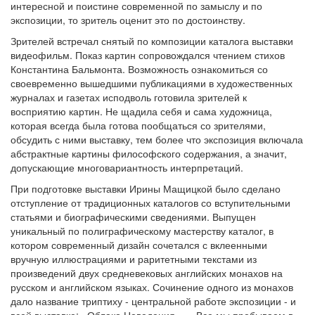
интересной и поистине современной по замыслу и по
экспозиции, то зритель оценит это по достоинству.
Зрителей встречал снятый по композиции каталога выставки
видеофильм. Показ картин сопровождался чтением стихов
Константина Бальмонта. Возможность ознакомиться со
своевременно вышедшими публикациями в художественных
журналах и газетах исподволь готовила зрителей к
восприятию картин. Не щадила себя и сама художница,
которая всегда была готова пообщаться со зрителями,
обсудить с ними выставку, тем более что экспозиция включала
абстрактные картины философского содержания, а значит,
допускающие многовариантность интерпретаций.
При подготовке выставки Ирины Мащицкой было сделано
отступление от традиционных каталогов со вступительными
статьями и биографическими сведениями. Выпущен
уникальный по полиграфическому мастерству каталог, в
котором современный дизайн сочетался с вклеенными
вручную иллюстрациями и раритетными текстами из
произведений двух средневековых английских монахов на
русском и английском языках. Сочинение одного из монахов
дало название триптиху - центральной работе экспозиции - и