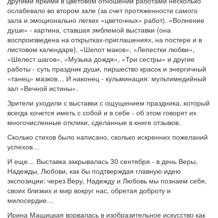
другими яркими в цветовом отношении работами несколько
ослабевало во втором зале (за счет протяженности самого
зала и эмоционально легких «цветочных» работ). «Волнение
души» - картина, ставшая эмблемой выставки (она
воспроизведена на открытках-приглашениях, на постере и в
листовом календаре), «Шепот маков», «Лепестки любви»,
«Шелест шагов», «Музыка дождя», «Три сестры» и другие
работы - суть праздник души, пиршество красок и энергичный
«танец» мазков… И наконец - кульминация: мультимедийный
зал «Вечной истины».
Зрители уходили с выставки с ощущением праздника, который
всегда хочется иметь с собой и в себе - об этом говорят их
многочисленные отклики, сделанные в книге отзывов.
Сколько стихов было написано, сколько искренних пожеланий
успехов…
И еще… Выставка закрывалась 30 сентября - в день Веры,
Надежды, Любови, как бы подтверждая главную идею
экспозиции: через Веру, Надежду и Любовь мы познаем себя,
своих близких и мир вокруг нас, обретая доброту и
милосердие…
Ирина Мащицкая ворвалась в изобразительное искусство как