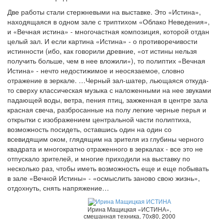
Две работы стали стержневыми на выставке. Это «Истина»,
находящаяся в одном зале с триптихом «Облако Неведения»,
и «Вечная истина» - многочастная композиция, которой отдан
целый зал. И если картина «Истина» - о противоречивости
истинности (ибо, как говорили древние, «от истины нельзя
получить больше, чем в нее вложили»), то полиптих «Вечная
Истина» - нечто недостижимое и неосязаемое, словно
отражение в зеркале. …Черный зал-шатер, льющаяся откуда-
то сверху классическая музыка с наложенными на нее звуками
падающей воды, ветра, пения птиц, зажженная в центре зала
красная свеча, разбросанные на полу легкие черные перья и
открытки с изображением центральной части полиптиха,
возможность посидеть, оставшись один на один со
всевидящим оком, глядящим на зрителя из глубины черного
квадрата и многократно отраженного в зеркалах - все это не
отпускало зрителей, и многие приходили на выставку по
несколько раз, чтобы иметь возможность еще и еще побывать
в зале «Вечной Истины» - «осмыслить заново свою жизнь»,
отдохнуть, снять напряжение…
Ирина Мащицкая «ИСТИНА»,
смешанная техника, 70х80, 2000