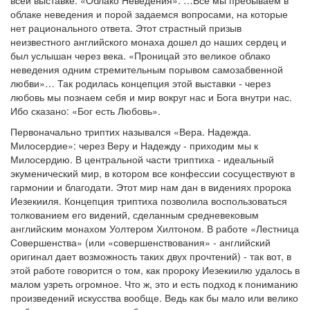
всей выставке: «Облако Неведения». …Все мы пребываем в
облаке неведения и порой задаемся вопросами, на которые
нет рационального ответа. Этот страстный призыв
неизвестного английского монаха дошел до наших сердец и
был услышан через века. «Проницай это великое облако
неведения одним стремительным порывом самозабвенной
любви»… Так родилась концепция этой выставки - через
любовь мы познаем себя и мир вокруг нас и Бога внутри нас.
Ибо сказано: «Бог есть Любовь».
Первоначально триптих назывался «Вера. Надежда.
Милосердие»: через Веру и Надежду - приходим мы к
Милосердию. В центральной части триптиха - идеальный
экуменический мир, в котором все конфессии сосуществуют в
гармонии и благодати. Этот мир нам дан в видениях пророка
Иезекииля. Концепция триптиха позволила воспользоваться
толкованием его видений, сделанным средневековым
английским монахом Уолтером Хилтоном. В работе «Лестница
Совершенства» (или «совершенствования» - английский
оригинал дает возможность таких двух прочтений) - так вот, в
этой работе говорится о том, как пророку Иезекиилю удалось в
малом узреть огромное. Что ж, это и есть подход к пониманию
произведений искусства вообще. Ведь как бы мало или велико