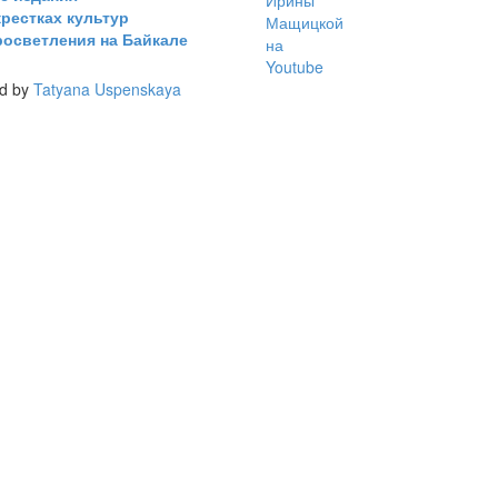
крестках культур
росветления на Байкале
ed by
Tatyana Uspenskaya