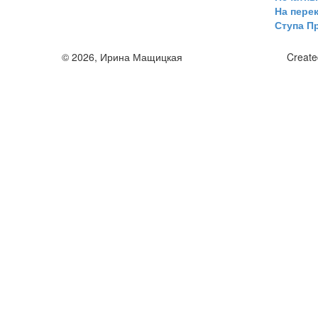
На пере
Ступа П
© 2026, Ирина Мащицкая
Creat