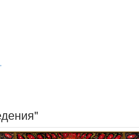
»
едения"