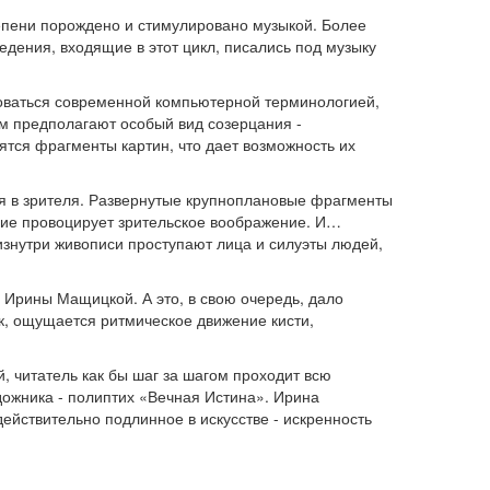
тепени порождено и стимулировано музыкой. Более
едения, входящие в этот цикл, писались под музыку
оваться современной компьютерной терминологией,
ом предполагают особый вид созерцания -
тся фрагменты картин, что дает возможность их
ся в зрителя. Развернутые крупноплановые фрагменты
ние провоцирует зрительское воображение. И…
изнутри живописи проступают лица и силуэты людей,
Ирины Мащицкой. А это, в свою очередь, дало
к, ощущается ритмическое движение кисти,
, читатель как бы шаг за шагом проходит всю
ожника - полиптих «Вечная Истина». Ирина
действительно подлинное в искусстве - искренность