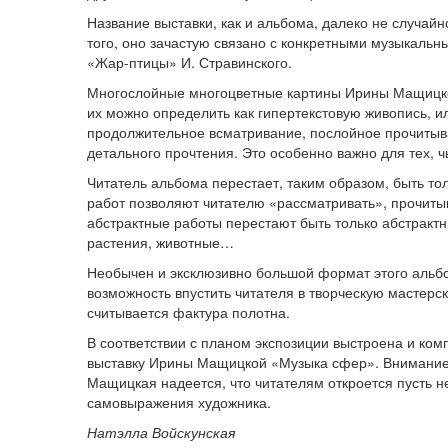
Название выставки, как и альбома, далеко не случай
того, оно зачастую связано с конкретными музыкальн
«Жар-птицы» И. Стравинского.
Многослойные многоцветные картины Ирины Мащицкой
их можно определить как гипертекстовую живопись, и
продолжительное всматривание, послойное прочитыва
детального прочтения. Это особенно важно для тех, 
Читатель альбома перестает, таким образом, быть то
работ позволяют читателю «рассматривать», прочиты
абстрактные работы перестают быть только абстракт
растения, животные…
Необычен и эксклюзивно большой формат этого альбо
возможность впустить читателя в творческую мастерс
считывается фактура полотна.
В соответствии с планом экспозиции выстроена и ком
выставку Ирины Мащицкой «Музыка сфер». Внимание з
Мащицкая надеется, что читателям откроется пусть не
самовыражения художника.
Натэлла Войскунская