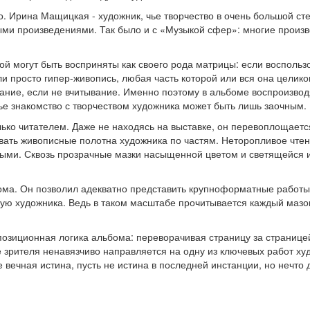
но. Ирина Мащицкая - художник, чье творчество в очень большой с
ыми произведениями. Так было и с «Музыкой сфер»: многие произв
 могут быть восприняты как своего рода матрицы: если воспольз
ли просто гипер-живопись, любая часть которой или вся она целик
ние, если не вчитывание. Именно поэтому в альбоме воспроизводя
чье знакомство с творчеством художника может быть лишь заочным.
лько читателем. Даже не находясь на выставке, он перевоплощает
вать живописные полотна художника по частям. Неторопливое чте
ными. Сквозь прозрачные мазки насыщенной цветом и светящейся 
ма. Он позволил адекватно представить крупноформатные работы 
кую художника. Ведь в таком масштабе прочитывается каждый мазо
позиционная логика альбома: переворачивая страницу за страницей
рителя ненавязчиво направляется на одну из ключевых работ худ
 вечная истина, пусть не истина в последней инстанции, но нечто 